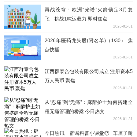
再战苍穹：欧洲“光谱”火箭锁定3月复
飞，挑战1吨运载力 即时焦点
2026-01-31
2026年医药龙头股(附名单)（1/30）-焦
点快播
2026-01-31
江西群泰合包装有限公司成立 注册资本5
万人民币 聚焦
2026-01-31
从“忍痛”到“无痛”：麻醉护士如何搭建全
程无痛管理的桥梁 今日热文
2026-01-31
今日热讯：辟谣科普小课堂⑰ | 车厘子耐