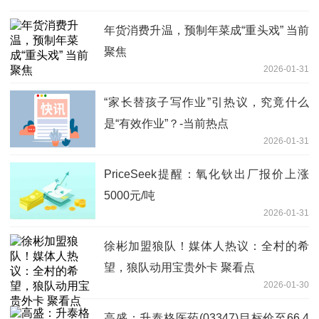
年货消费升温，预制年菜成“重头戏” 当前
聚焦
2026-01-31
“家长替孩子写作业”引热议，究竟什么
是“有效作业”？-当前热点
2026-01-31
PriceSeek提醒：氧化钬出厂报价上涨
5000元/吨
2026-01-31
徐彬加盟狼队！媒体人热议：全村的希
望，狼队动用宝贵外卡 聚看点
2026-01-30
高盛：升泰格医药(03347)目标价至66.4