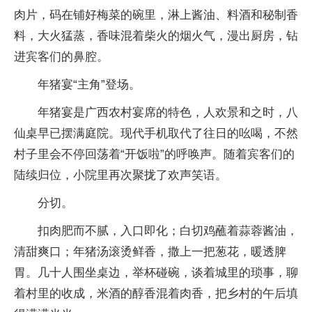
肉片，码在铺好梅菜的碗里，淋上酱油、料酒和秘制香
料，大火猛蒸，香味混着柴火的烟火气，漫出厨房，钻
进宾客们的鼻腔。
年猪宴“主角”登场。
年猪宴是广西农村宴席的特色，人欢景和之时，八
仙桌早已摆满庭院。现代手机取代了往日的吆喝，不然
村子里会不停回荡着“开饭啦”的呼唤声。随着宾客们的
陆续归位，小院里再次聚拢了欢声笑语。
分切。
扣肉肥而不腻，入口即化；白切鸡蘸着蒜蓉酱油，
清甜爽口；年猪汤滚烫鲜香，撒上一把葱花，暖透脾
胃。几十人围坐桌边，举杯碰碗，谈着城里的琐事，聊
着村里的收成，米酒的醇香混着肉香，把乡村的午后填