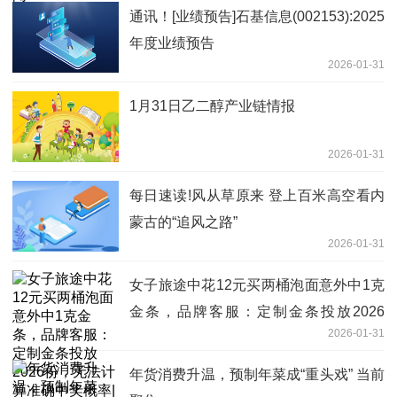
通讯！[业绩预告]石基信息(002153):2025
年度业绩预告
2026-01-31
1月31日乙二醇产业链情报
2026-01-31
每日速读!风从草原来 登上百米高空看内
蒙古的“追风之路”
2026-01-31
女子旅途中花12元买两桶泡面意外中1克
金条，品牌客服：定制金条投放2026
2026-01-31
份，无法计算准确中奖概率|焦点要闻
年货消费升温，预制年菜成“重头戏” 当前