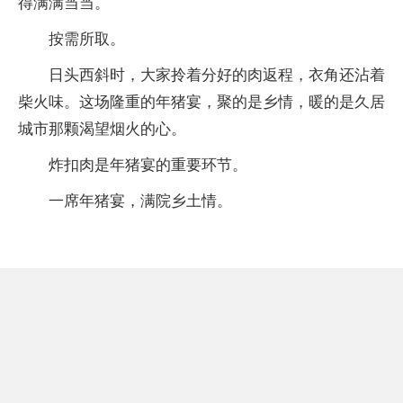
得满满当当。
按需所取。
日头西斜时，大家拎着分好的肉返程，衣角还沾着
柴火味。这场隆重的年猪宴，聚的是乡情，暖的是久居
城市那颗渴望烟火的心。
炸扣肉是年猪宴的重要环节。
一席年猪宴，满院乡土情。