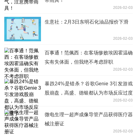
带雨具！
2026-02-03
生意社：2月3日东明石化油品报价下滑
2026-02-03
百事通！范佩西：在客场惨败埃因霍温确
实有失体面，但我绝不考虑辞职
2026-02-03
暴跌24%是错杀？谷歌Genie 3引发游戏
股崩盘，高盛、德银都认为市场反应过度
2026-02-03
了
微电生理一超声成像导管产品获得医疗器
械注册证
2026-02-03