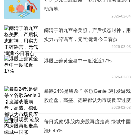
动落地
2026-02-04
阚清子晒九宫格美照，产后状态封神，用
实力击碎谣言，元气满满 今日看点
2026-02-03
港股上善黄金盘中一度涨近17%
2026-02-03
暴跌24%是错杀？谷歌Genie 3引发游戏
股崩盘，高盛、德银都认为市场反应过度
2026-02-03
了
每日观察!港股内房股再度走高 绿城中国
涨6.45%