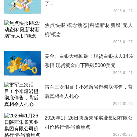
了....
2026-01-27
焦点快报!概念动态|科隆新材新增“无人
机”概念
2026-01-27
黄金、白银大幅回调：现货白银抹去14%
涨幅 现货黄金向下跌破5000美元
2026-01-27
雷军三次泪目！小米熔岩橙彻底停售，背
后真相令人扎心
2026-01-26
2026年1月26日陕西朱雀实业集团有限公
司价格行情-当前焦点
2026-01-26