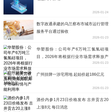
2026-01-24
数字政通承建的乌兰察布市城市运行管理
服务平台通过验收
2026-01-23
华塑股份：公司年产6万吨三氯氢硅项
目，2026年将根据行业市场需求释放产
2026-01-23
能，相关营收及利润情况取决于市场行情
与产能利用率
广州挂牌一涉宅用地 起始价超186亿元
2026-01-23
酒价内参1月23日价格发布 古井贡古20
上涨8元 每日消息