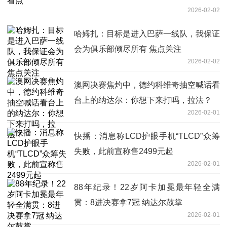
2026-02-02
哈姆扎：目标是进入巴萨一线队，我保证
会为俱乐部倾尽所有 焦点关注
2026-02-02
澳网决赛焦灼中，德约科维奇抽空喊话看
台上的纳达尔：你想下来打吗，拉法？
2026-02-01
快播：消息称LCD护眼手机“TLCD”众筹
失败，此前宣称售2499元起
2026-02-01
88年纪录！22岁阿卡加冕最年轻全满
贯：8进决赛拿7冠 纳达尔鼓掌
2026-02-01