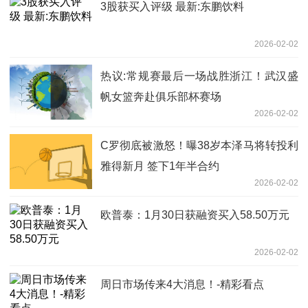
3股获买入评级 最新:东鹏饮料
2026-02-02
热议:常规赛最后一场战胜浙江！武汉盛
帆女篮奔赴俱乐部杯赛场
2026-02-02
C罗彻底被激怒！曝38岁本泽马将转投利
雅得新月 签下1年半合约
2026-02-02
欧普泰：1月30日获融资买入58.50万元
2026-02-02
周日市场传来4大消息！-精彩看点