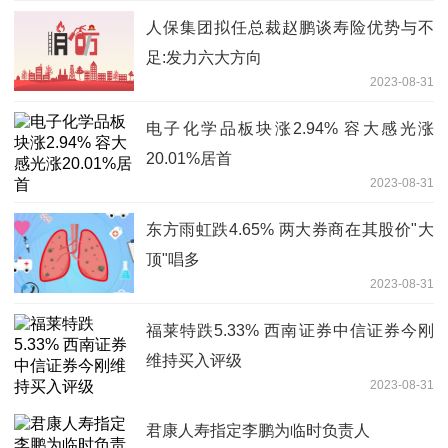
人保集团拟任总裁赵鹏谈寿险优势与不
足:发力六大方向
2023-08-31
电子化学品板块涨2.94% 容大感光涨
20.01%居首
2023-08-31
东方雨虹跌4.65% 两大券商在其股价"大
顶"唱多
2023-08-31
福莱特跌5.33% 西南证券中信证券今刚
维持买入评级
2023-08-31
君康人寿指定李鹏为临时负责人