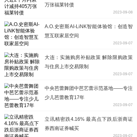
万张福莱转债
2023-09-08
A.O.史密斯AI-LiNK智能体验馆：创造智
慧互联家居空间
2023-09-07
大连：实施购房补贴政策 解除限购政策
与住房上市交易限制
2023-09-07
中央芭蕾舞团中芭艺蕾示范基地——专注
少儿芭蕾教育17年
2023-09-07
立讯精密跌4.16% 最高点下跌后浙商证
券西南证券喊买
2023-09-07